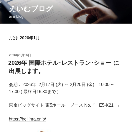
コ
えいむブログ
ン
aim blog
テ
ン
ツ
月別: 2026年1月
へ
ス
キ
投
2026年1月16日
ッ
稿
2026年 国際ホテル･レストラン･ショー に
日:
プ
出展します。
会期 : 2026年 2月17日 (火) ～ 2月20日 (金) 10:00〜
17:00 ( 最終日16:30まで )
東京ビッグサイト 東5ホール ブース No.「 E5-K21 」
https://hcj.jma.or.jp/