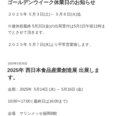
稿
ゴールデンウイーク休業日のお知らせ
日:
２０２５年 ５月３日(土)～ ５月６日(火)迄
※連休前最終 5月2日(金)の出荷受付は5月1日午前11時ま
でとさせて頂きます。
２０２５年 ５月７日(水)より平常営業致します。
投
2025年3月26日
稿
2025年 西日本食品産業創造展 出展しま
日:
す。
会期 : 2025年 5月14日 (水) ～ 5月16日 (金)
10:00〜17:00 ( 最終日は16:00まで)
会場 マリンメッセ福岡B館