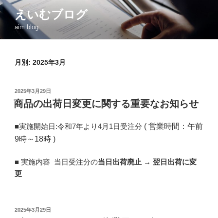
コ
えいむブログ
ン
aim blog
テ
ン
ツ
月別: 2025年3月
へ
ス
キ
投
2025年3月29日
ッ
稿
商品の出荷日変更に関する重要なお知らせ
日:
プ
■実施開始日:令和7年より4月1日受注分
( 営業時間：午前
9時～18時 )
■ 実施内容 当日受注分の
当日出荷廃止 → 翌日出荷に変
更
投
2025年3月29日