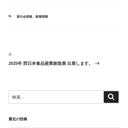
カ
展示会情報
、
新着情報
テ
ゴ
リ
ー
投
稿
次
次
ナ
の
2025年 西日本食品産業創造展 出展します。
ビ
投
稿
ゲ
ー
シ
検
検
索
ョ
索:
ン
最近の投稿