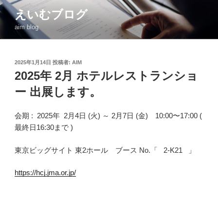
コ
えいむブログ
ン
aim blog
テ
ン
ツ
投
2025年1月14日
投稿者:
AIM
へ
稿
2025年 2月 ホテルレストランショ
ス
日:
キ
ー 出展します。
ッ
プ
会期 : 2025年 2月4日 (火) ～ 2月7日 (金) 10:00〜17:00 (
最終日16:30まで )
東京ビッグサイト 東2ホール ブース No.「 2-K21 」
https://hcj.jma.or.jp/