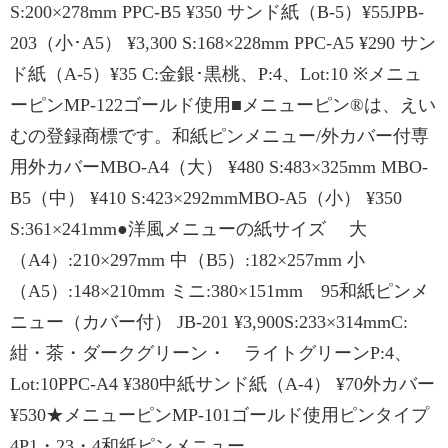
S:200×278mm PPC-B5 ¥350 サンド紙（B-5）¥55JPB-
203（小･A5） ¥3,300 S:168×228mm PPC-A5 ¥290 サン
ド紙（A-5）¥35 C:金銀･黒桃、P:4、Lot:10 ※メニュ
ーピンMP-122ゴールド使用■メニューピン®は、えい
むの登録商標です。和紙ピンメニュー/外カバー付専
用外カバーMBO-A4（大） ¥480 S:483×325mm MBO-
B5（中） ¥410 S:423×292mmMBO-A5（小） ¥350
S:361×241mm●洋風メニューの紙サイズ 大
（A4）:210×297mm 中（B5）:182×257mm 小
（A5）:148×210mm ミニ:380×151mm 95和紙ピンメ
ニュー（カバー付） JB-201 ¥3,900S:233×314mmC:
紺・茶・ダークグリーン・ ライトグリーンP:4、
Lot:10PPC-A4 ¥380中紙サンド紙（A-4） ¥70外カバー
¥530★メニューピンMP-101ゴールド使用ピンタイプ
4P1・23・4和紙ピンメニュー