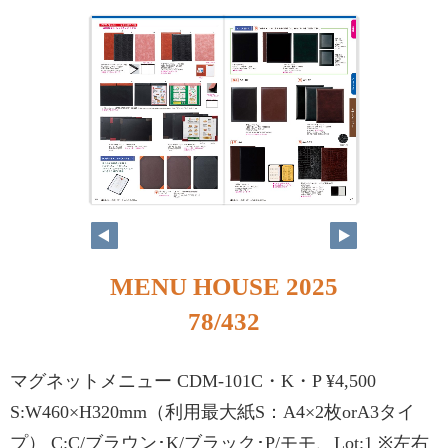
MENU HOUSE 2025
78/432
マグネットメニュー CDM-101C・K・P ¥4,500
S:W460×H320mm（利用最大紙S：A4×2枚orA3タイ
プ） C:C/ブラウン･K/ブラック･P/モモ、Lot:1 ※左右