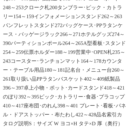
248～253クローク札200タンブラー･ピック・カトラ
リー154～159インフォメーションスタンド262～263
パンフレットスタンド272バッグケース･PPラタンケ
ース・バッゲージラック266～271ホテルグッズ274～
390パーティションポール264～265A型看板･スタンド
254～259伝票ホルダー188～199営業中･OPEN札235～
243コースター･ランチョンマット164～178カウンタ
ー・テーブル用品180～181記名台・メニュー台260～
261取り扱い品PPラタンバスケット402～409紙製品
396～397卓上小物・ポット･カードスタンド418～421
のぼり392～395ピック･カトラリー･食器･プラコップ
410～417座布団･のれん398～401 プレート･看板･パネ
ル・ドアストッパー・布たわし422～428品名索引カ
タログ説明S：サイズ W ヨコ×H タテ×D 厚（奥行）