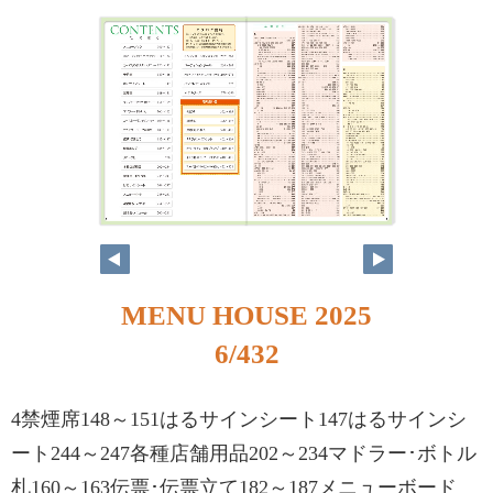
MENU HOUSE 2025
6/432
4禁煙席148～151はるサインシート147はるサインシ
ート244～247各種店舗用品202～234マドラー･ボトル
札160～163伝票･伝票立て182～187メニューボード