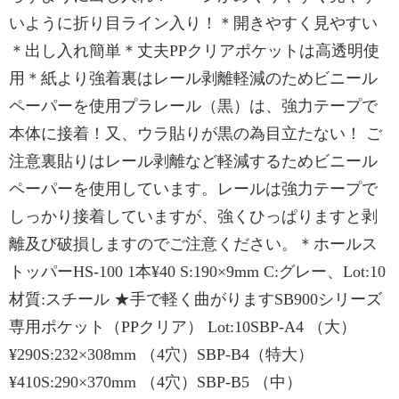
いように折り目ライン入り！＊開きやすく見やすい
＊出し入れ簡単＊丈夫PPクリアポケットは高透明使
用＊紙より強着裏はレール剥離軽減のためビニール
ペーパーを使用プラレール（黒）は、強力テープで
本体に接着！又、ウラ貼りが黒の為目立たない！ ご
注意裏貼りはレール剥離など軽減するためビニール
ペーパーを使用しています。レールは強力テープで
しっかり接着していますが、強くひっぱりますと剥
離及び破損しますのでご注意ください。＊ホールス
トッパーHS-100 1本¥40 S:190×9mm C:グレー、Lot:10
材質:スチール ★手で軽く曲がりますSB900シリーズ
専用ポケット（PPクリア） Lot:10SBP-A4 （大）
¥290S:232×308mm （4穴）SBP-B4（特大）
¥410S:290×370mm （4穴）SBP-B5 （中）