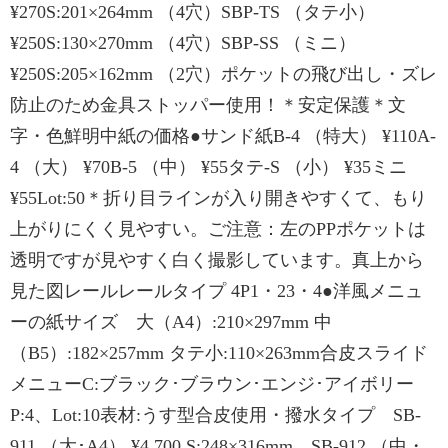
¥270S:201×264mm （4穴）SBP-TS （タテ小）
¥250S:130×270mm （4穴）SBP-SS （ミニ）
¥250S:205×162mm （2穴）ポケットの飛び出し・ズレ
防止のため金具ストッパー使用！＊安定保護＊文
字・色鮮明中紙の価格●サンド紙B-4 （特大） ¥110A-
4 （大） ¥70B-5 （中） ¥55タテ-S （小） ¥35ミニ
¥55Lot:50＊折り目ラインが入り開きやすくて、もり
上がりにくく見やすい。ご注意：左のPPポケットは
透明ですが見やすく白く撮影しています。真上から
見た図レールレールタイプ 4P1・23・4●洋風メニュ
ーの紙サイズ 大（A4）:210×297mm 中
（B5）:182×257mm タテ小:110×263mm合皮スライド
メニューC:ブラック･ブラウン･エンジ･アイボリー
P:4、Lot:10表材:うす型合皮使用・撥水タイプ SB-
911 （大･A4） ¥4,700 S:248×316mm SB-912 （中・