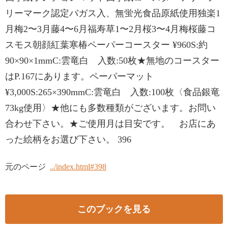
リーマーク認定バガス入、無蛍光食品原紙使用独楽1
月梅2〜3月藤4〜6月福寿草1〜2月桜3〜4月梅桜藤コ
スモス朝顔紅葉寒椿ペーパーコースター ¥960S:約
90×90×1mmC:雲竜白 入数:50枚★無地のコースター
はP.167にあります。ペーパーマット
¥3,000S:265×390mmC:雲竜白 入数:100枚〈食品銀竜
73kg使用〉★他にも多数種類がございます。お問い
合わせ下さい。★ご使用月は目安です。 お店にあ
った絵柄をお選び下さい。 396
元のページ
../index.html#398
このブックを見る