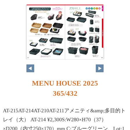
MENU HOUSE 2025
365/432
AT-215AT-214AT-210AT-211アメニティ&amp;多目的ト
レイ（大） AT-214 ¥2,300S:W280×H70（37）
×D200（内寸250×170）mm C:ブルーグリーン、Lot:1