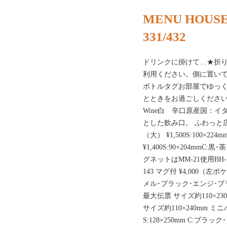
MENU HOUSE
331/432
ドリンクに掛けて…★折
利用ください。側に置い
ボトルタグお部屋でゆっ
とときをお過ごしください
Wine白 辛口原産国：イタ
とした飲み口。 ふわっと広
（大） ¥1,500S:100×224m
¥1,400S:90×204m
グネットはMM-21使用BH-1
143 マグ付 ¥4,000（左ポ
メル･ブラック･エンジ･ブラウン
最大伝票 サイズ約110×230
サイズ約110×240mm
S:128×250mm C:ブ