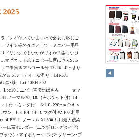
 2025
りラインが付いていますので必要に応じご
て…ワイン等のタグとして…ミニバー用品
くりドリンクでもいかがですか？楽しいひ
…マグネット式ミニバー伝票ばさみSato
リア果実酒アルコール分 12.0％ すっきり
がるフルーティーな香り！BH-301
mC:黒･茶、Lot:10BH-302
mC:黒･茶、Lot:10ミニバー革伝票ばさみ ★マ
41 ノーマル ¥3,800（左ポケット付）BH-
ケット付・右マグ付） S:110×220mm C:キャ
、Lot:10LBH-10 マグ付 ¥2,100 利用
mmLBH-11 ノーマル ¥1,800 利用最大伝票
 ミニバー伝票ホルダー（二ツ折ロングタイプ）
ラック･ブラウン･アイボリー･エンジ･グリーン･ブ