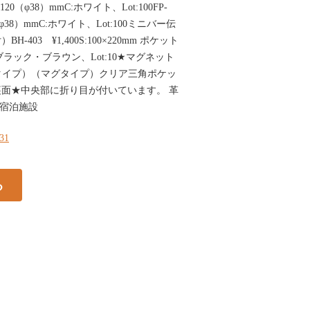
52×120（φ38）mmC:ホワイト、Lot:100FP-
0（φ38）mmC:ホワイト、Lot:100ミニバー伝
403 ¥1,400S:100×220mm ポケット
:ブラック・ブラウン、Lot:10★マグネット
ルタイプ）（マグタイプ）クリア三角ポケッ
面★中央部に折り目が付いています。 革
 宿泊施設
331
る