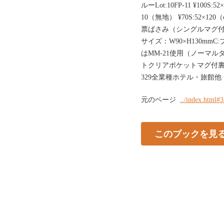
ルーLot:10FP-11 ¥100S:
10（無地） ¥70S:52×12
票ばさみ（シングルマグ付）BH-
サイズ：W90×H130mmC
はMM-21使用（ノーマ
トクリアポケットマグ付裏
329全業種ホテル・旅館他
元のページ
../index.html#
このブックを見