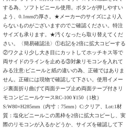
する為、ソフトビニール使用。ボタンが押しやすい
よう、0.1mmの厚さ。★メーカーのサイズにより入
らないものがございますのでご確認ください。特注
サイズも承ります。★汚くなったら取り替えてくだ
さい。〈簡易確認法〉①右記を2倍に拡大コピーする
②ワクより少し大き目にカットしてホッチキス等で
両サイドのラインを止める③対象リモコンを入れて
みる注意:ビニールと紙の違いの為、正確ではありま
せん。正確には現物で確認して下さい。使用イメー
ジ裏面折り曲げて両面テープ止め両面テープ付きリ
モコンビニールケースRC-100 ¥150（1枚）
S:W80×H285mm（内寸：75mm）C:クリア、Lot:1材
質：塩化ビニールこの黒枠を2倍に拡大コピーし、実
際のリモコンが入るかどうか、サイズを確認して下