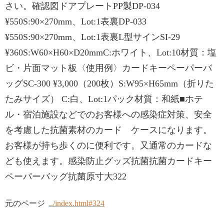
さい。確認図ドアプレートPP製DP-034
¥550S:90×270mm、Lot:1表裏DP-033
¥550S:90×270mm、Lot:1表裏L型サインSI-29
¥360S:W60×H60×D20mmC:ホワイト、Lot:10材質：塩
ビ・片面マット板〈使用例〉カードキーペーパーバ
ッグSC-300 ¥3,000（200枚）S:W95×H65mm（折りた
たみサイズ） C:白、Lot:1パック材質：和紙■ホテ
ル・宿泊施設などでのお客様への感染症対策、安全
を考慮した抗菌素材のカード ケースになります。
お客様が持ち歩くのに便利です。又通常のカードな
ども使えます。感染防止グッズ抗菌抗菌カードキー
ペーパーバッグ抗菌原寸大322
元のページ
../index.html#324