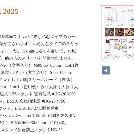
 2025
製厚紙製■スリッパに差し込むタイプのカー
種類がございます。いろんなタイプのスリッ
ます。また、白い面に名前を書いて、お風
ば、他の人のスリッパと間違われません。
0（文字入り） ¥60S:65×65mm、Lot:1片
）FP-30（文字入り） S:65×65mm、
00枚入り/1束）片面印刷スリッパカード（PP製）
5×65mm、Lot:1〈使用例〉原寸大原寸大原寸大
L型スタンド 盗難注意 ■HG-26 ¥900
ト、Lot:10 忘れ物注意 ■HG-25 ¥750
アマット、Lot:10HG-27 L型禁煙室
ルド･シルバー、Lot:10SI-25 ¥800禁煙スタン
G） S:60×H60×30×2mm C:白･黒、
注意スタンド飲食禁止スタンドHG-32