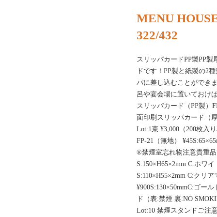
MENU HOUSE
322/432
スリッパカードPP製PP
ドです！PP製と紙製の2
パに差し込むことができ
呂や宴会場に置いておけ
スリッパカード（PP製）FP-2
面印刷スリッパカード（厚紙製
Lot:1束 ¥3,000（2
FP-21（無地） ¥45S:6
®禁煙室忘れ物注意貴重品注意 
S:150×H65×2mm C:ホワイ
S:110×H55×2mm C:クリ
¥900S:130×50mmC:ゴー
ド（表:禁煙 裏:NO SMOKIN
Lot:10 禁煙スタンドご