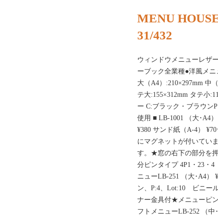
MENU HOUSE
31/432
ウィンドウメニューレザ
ーブック全業種●洋風メニュー
大（A4）:210×297mm 中（
テ大:155×312mm タテ
ー C:ブラック・ブラウンP:
使用 ■ LB-1001 （大･A4） ¥
¥380 サンド紙（A-4）
にマグネットが付いてい
す。★窓の右下の部分を
分ピンタイプ 4P1・23
ニューLB-251 （大･A4） ¥
ン、P:4、Lot:10 ビニー
ナー金具付★メニューピン
フトメニューLB-252 （中･B5