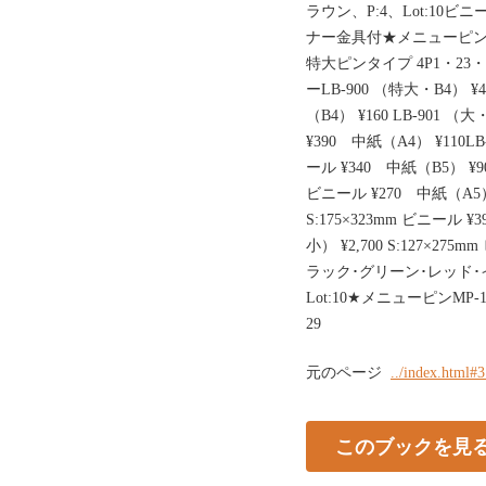
ラウン、P:4、Lot:10ビ
ナー金具付★メニューピン
特大ピンタイプ 4P1・2
ーLB-900 （特大・B4） ¥4
（B4） ¥160 LB-901 （大
¥390 中紙（A4） ¥110LB-
ール ¥340 中紙（B5） ¥90L
ビニール ¥270 中紙（A5） 
S:175×323mm ビニール 
小） ¥2,700 S:127×27
ラック･グリーン･レッド･
Lot:10★メニューピンM
29
元のページ
../index.html#
このブックを見