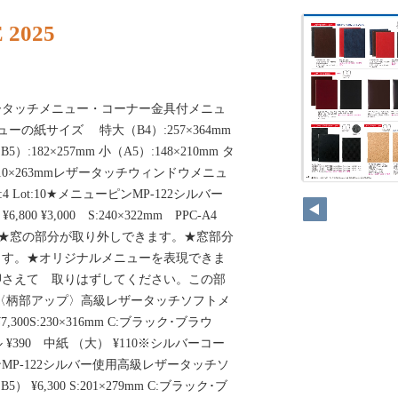
 2025
ータッチメニュー・コーナー金具付メニュ
の紙サイズ 特大（B4）:257×364mm
B5）:182×257mm 小（A5）:148×210mm タ
小:110×263mmレザータッチウィンドウメニュ
4 Lot:10★メニューピンMP-122シルバー
6,800 ¥3,000 S:240×322mm PPC-A4
 ¥70★窓の部分が取り外しできます。★窓部分
ます。★オリジナルメニューを表現できま
押さえて 取りはずしてください。この部
・4〈柄部アップ〉高級レザータッチソフトメ
7,300S:230×316mm C:ブラック･ブラウ
ル ¥390 中紙 （大） ¥110※シルバーコー
MP-122シルバー使用高級レザータッチソ
） ¥6,300 S:201×279mm C:ブラック･ブ