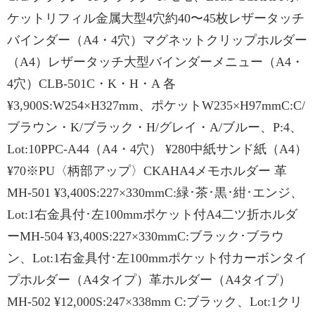
ケットリフィル金属大型4穴約40〜45枚レザータッチ
バインダー（A4・4穴）マグネットクリップホルダー
（A4）レザータッチ大型バインダーメニュー（A4・
4穴）CLB-501C・K・H・A 各
¥3,900S:W254×H327mm、ポケットW235×H97mmC:C/
ブラウン・K/ブラック・H/グレイ・A/ブルー、P:4、
Lot:10PPC-A44（A4・4穴） ¥280中紙サンド紙（A4）
¥70※PU〈柄部アップ〉CKAHA4メモホルダー 革
MH-501 ¥3,400S:227×330mmC:緑･茶･黒･紺･エンジ、
Lot:1右金具付･左100mmポケット付A4二ツ折ホルダ
ーMH-504 ¥3,400S:227×330mmC:ブラック･ブラウ
ン、Lot:1右金具付･左100mmポケット付カーボンタイ
プホルダー（A4タイプ）革ホルダー（A4タイプ）
MH-502 ¥12,000S:247×338mm C:ブラック、Lot:1クリ