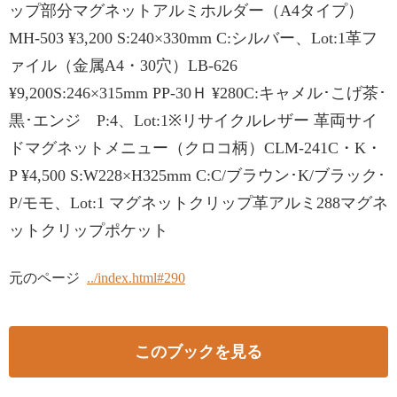
ップ部分マグネットアルミホルダー（A4タイプ）
MH-503 ¥3,200 S:240×330mm C:シルバー、Lot:1革フ
ァイル（金属A4・30穴）LB-626
¥9,200S:246×315mm PP-30Ｈ ¥280C:キャメル･こげ茶･
黒･エンジ P:4、Lot:1※リサイクルレザー 革両サイ
ドマグネットメニュー（クロコ柄）CLM-241C・K・
P ¥4,500 S:W228×H325mm C:C/ブラウン･K/ブラック･
P/モモ、Lot:1 マグネットクリップ革アルミ288マグネ
ットクリップポケット
元のページ
../index.html#290
このブックを見る