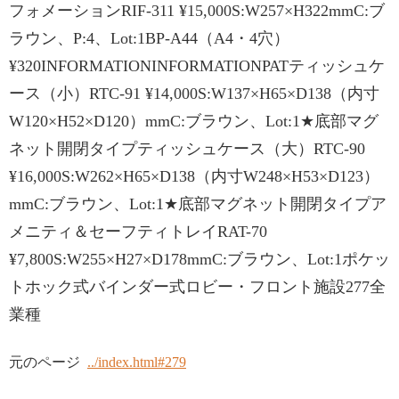
フォメーションRIF-311 ¥15,000S:W257×H322mmC:ブ
ラウン、P:4、Lot:1BP-A44（A4・4穴）
¥320INFORMATIONINFORMATIONPATティッシュケ
ース（小）RTC-91 ¥14,000S:W137×H65×D138（内寸
W120×H52×D120）mmC:ブラウン、Lot:1★底部マグ
ネット開閉タイプティッシュケース（大）RTC-90
¥16,000S:W262×H65×D138（内寸W248×H53×D123）
mmC:ブラウン、Lot:1★底部マグネット開閉タイプア
メニティ＆セーフティトレイRAT-70
¥7,800S:W255×H27×D178mmC:ブラウン、Lot:1ポケッ
トホック式バインダー式ロビー・フロント施設277全
業種
元のページ
../index.html#279