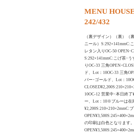
MENU HOUSE
242/432
（裏デザイン）（裏）（裏）（
ニール）S:292×141mmC
レタン入りOC-50 OPEN･
S:292×141mmC:こげ茶
りOC-33 三角OPEN･CLOS
ド、Lot：10OC-33 三角OPE
バー･ゴールド、Lot：10OC-
CLOSED¥2,200S:210
10OC-12 営業中･本日終了¥2
ー、Lot：10※ブルーは在
¥2,200S:210×210×2m
OPEN¥3,500S:245×4
の印刷は白色となります。O
OPEN¥3,500S:245×4