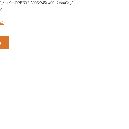
バーOPEN¥3,500S:245×400×2mmC:ブ
0
242
る