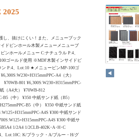
 2025
護し、抜けにくい！また、メニューブック
サイドピンホール木製メニューメニューブ
ンホールメニュー C:ナチュラル P:4、
P-100ゴールド使用 ※MDF木製インサイドピ
P:4、Lot:10 ★メニューピンMP-100ゴ
6,300S:W230×H315mmPPC-A4（大）
0WB-801 ¥6,300S:W230×H315mmPPC-
（A4大） ¥70WB-812
mPPC-B5（中） ¥350 中紙サンド紙（B5）
204×H275mmPPC-B5（中） ¥350 中紙サンド紙
0S:W125×H315mmPPC-A4S ¥300 中紙サンド
700S:W125×H315mmPPC-A4S ¥300 中紙サ
A4 1/2A4 1/2CLB-402K･A･H･C
 P:4、Lot:10C: K/ブラック・A/ブルー・H/グ