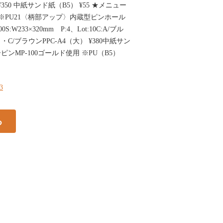
¥350 中紙サンド紙（B5） ¥55 ★メニュー
用 ※PU21〈柄部アップ〉内蔵型ピンホール
0S:W233×320mm P:4、Lot:10C:A/ブル
C/ブラウンPPC-A4（大） ¥380中紙サン
ピンMP-100ゴールド使用 ※PU（B5）
23
る