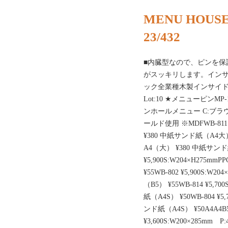
MENU HOUSE
23/432
■内臓型なので、ピンを保
がスッキリします。イン
ック全業種木製インサイドピ
Lot:10 ★メニューピンM
ンホールメニュー C:ブラウン 
ールド使用 ※MDFWB-811 ¥
¥380 中紙サンド紙（A4大） ¥7
A4（大） ¥380 中紙サンド紙
¥5,900S:W204×H275m
¥55WB-802 ¥5,900S:W
（B5） ¥55WB-814 ¥5,70
紙（A4S） ¥50WB-804 ¥5,
ンド紙（A4S） ¥50A4A4B5B5
¥3,600S:W200×285mm