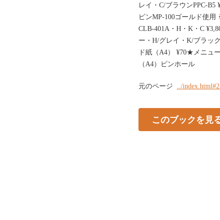
レイ・C/ブラウンPPC-B5 
ピンMP-100ゴールド使
CLB-401A・H・K・C ¥3,80
ー・H/グレイ・K/ブラック・
ド紙（A4） ¥70★メニュー
（A4）ピンホール
元のページ
../index.html#
このブックを見