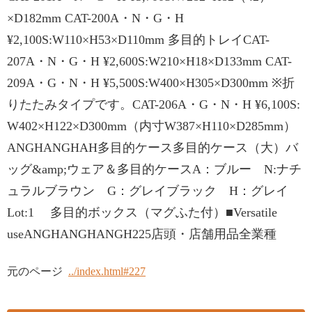
×D182mm CAT-200A・N・G・H
¥2,100S:W110×H53×D110mm 多目的トレイCAT-
207A・N・G・H ¥2,600S:W210×H18×D133mm CAT-
209A・G・N・H ¥5,500S:W400×H305×D300mm ※折
りたたみタイプです。CAT-206A・G・N・H ¥6,100S:
W402×H122×D300mm（内寸W387×H110×D285mm）
ANGHANGHAH多目的ケース多目的ケース（大）バ
ッグ&amp;ウェア＆多目的ケースA：ブルー N:ナチ
ュラルブラウン G：グレイブラック H：グレイ
Lot:1 多目的ボックス（マグふた付）■Versatile
useANGHANGHANGH225店頭・店舗用品全業種
元のページ
../index.html#227