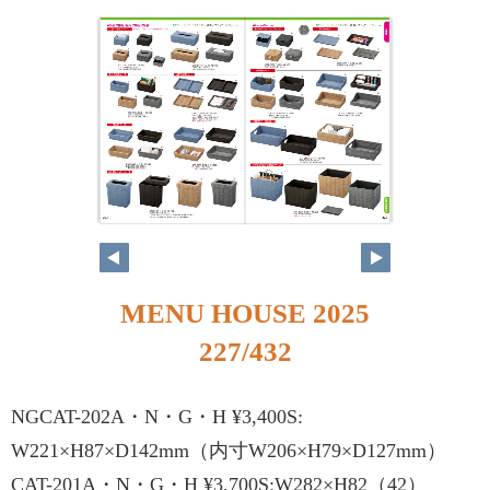
MENU HOUSE 2025
227/432
NGCAT-202A・N・G・H ¥3,400S:
W221×H87×D142mm（内寸W206×H79×D127mm）
CAT-201A・N・G・H ¥3,700S:W282×H82（42）