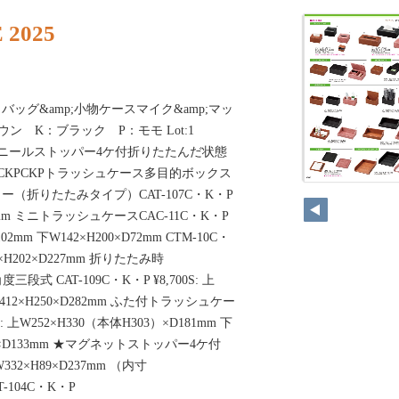
 2025
ッグ&amp;小物ケースマイク&amp;マッ
ン K：ブラック P：モモ Lot:1
グネットビニールストッパー4ケ付折りたたんだ状態
CKPCKPCKPトラッシュケース多目的ボックス
（折りたたみタイプ）CAT-107C・K・P
D132mm ミニトラッシュケースCAC-11C・K・P
D102mm 下W142×H200×D72mm CTM-10C・
0×H202×D227mm 折りたたみ時
角度三段式 CAT-109C・K・P ¥8,700S: 上
下W412×H250×D282mm ふた付トラッシュケー
S: 上W252×H330（本体H303）×D181mm 下
3）×D133mm ★マグネットストッパー4ケ付
:W332×H89×D237mm （内寸
T-104C・K・P