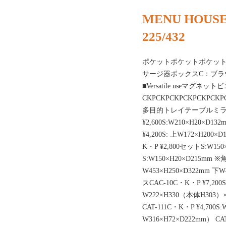
MENU HOUSE
225/432
ポケットポケットポケットバ
サージ器ボックスC：ブラウ
■Versatile useマ
CKPCKPCKPCKPCKP
多目的トレイテーブルミラー
¥2,600S:W210×H20×
¥4,200S: 上W172×H200×
K・P ¥2,800セットS:W15
S:W150×H20×D215mm ※
W453×H250×D322mm 
スCAC-10C・K・P ¥7,200
W222×H330（本体H30
CAT-111C・K・P ¥4,700S
W316×H72×D222mm） CA