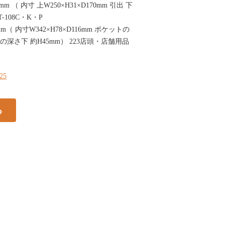
180mm （ 内寸 上W250×H31×D170mm 引出 下
T-108C・K・P
132mm（ 内寸W342×H78×D116mm ポケットの
トの深さ下 約H45mm） 223店頭・店舗用品
225
る