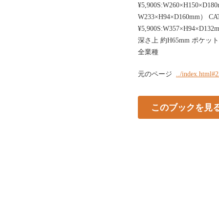
¥5,900S:W260×H150×D
W233×H94×D160mm） CA
¥5,900S:W357×H94×D
深さ上 約H65mm ポケッ
全業種
元のページ
../index.html#
このブックを見