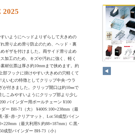
 2025
やすいようにヘッドよりずらして大きめの
ぞれ滑り止め滑り防止のため、ヘッド・裏
止めギザを付けました。両サイド滑り止め
ボス加工のため、キズや汚れに強く、軽く
素材伝票は厚さ約10mmまで挟めます。約
面上部フックに掛けやすい大きめの穴軽くて
ー!えいむの特徴としてクリップ中央･ウラ
ざが付きました。クリップ開口は約10㎜で
差しこみやすいようにクリップ部より少し
00 バインダー用ボールチェーン ¥100
ダー BH-71（大） ¥400S:100×238mm（最
C:黒･茶･赤･クリアマット、Lot:50成型バイン
90×220mm（最大利用S:約88×187mm）C:黒･
50成型バインダー BH-73（小）