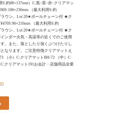
利用S:約88×137mm）C:黒･茶･赤･クリアマッ
490S:100×230mm （最大利用S:約
･ブラウン、Lot:20★ボールチェーン付 ★ク
470S:90×210mm （最大利用S:約
･ブラウン、Lot:20★ボールチェーン付 ★ク
バインダー火気・高温等の近くでのご使用
ます。また、落としたり強くぶつけたりし
因となります。ご注意特徴クリアマットえ
 （小）C:クリアマットBH-72 （中）C:
）C:クリアマット191お会計・店舗用品全業
193
る