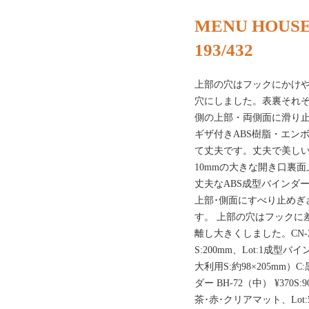
MENU HOUSE
193/432
上部の穴はフックにかけ
穴にしました。表裏それ
側の上部・両側面に滑り
ギザ付きABS樹脂・エン
て丈夫です。丈夫で美しい
10mmの大きな開き口裏
丈夫なABS成型バインダ
上部･側面にすべり止めぎ
す。 上部の穴はフックに
離し大きくしました。CN-2
S:200mm、Lot:1成型バイン
大利用S:約98×205mm）
ダー BH-72（中） ¥370S:
茶･赤･クリアマット、Lot: