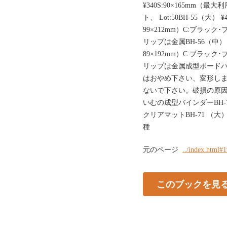
¥340S:90×165mm（最大
ト、 Lot:50BH-55（大） ¥
99×212mm）C:ブラック
リップは金属BH-56（中） ¥
89×192mm）C:ブラック
リップは金属成型ボード
はおやめ下さい、変形し
ないで下さい。破損の原
いむの成型バインダーBH-73
クリアマットBH-71 （大
種
元のページ
../index.html#
このブックを見