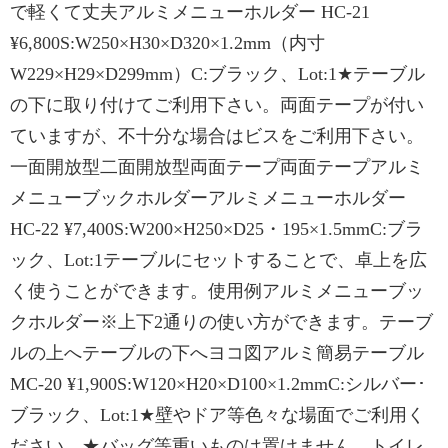
で軽くて丈夫アルミメニューホルダー HC-21
¥6,800S:W250×H30×D320×1.2mm（内寸
W229×H29×D299mm）C:ブラック、Lot:1★テーブル
の下に取り付けてご利用下さい。両面テープが付い
ていますが、不十分な場合はビスをご利用下さい。
一面開放型二面開放型両面テープ両面テープアルミ
メニューブックホルダーアルミメニューホルダー
HC-22 ¥7,400S:W200×H250×D25・195×1.5mmC:ブラ
ック、Lot:1テーブルにセットすることで、卓上を広
く使うことができます。使用例アルミメニューブッ
クホルダー※上下2通りの使い方ができます。テーブ
ルの上へテーブルの下へヨコ図アルミ簡易テーブル
MC-20 ¥1,900S:W120×H20×D100×1.2mmC:シルバー･
ブラック、Lot:1★壁やドア等色々な場面でご利用く
ださい。★バッグ等重いものは置けません。トイレ