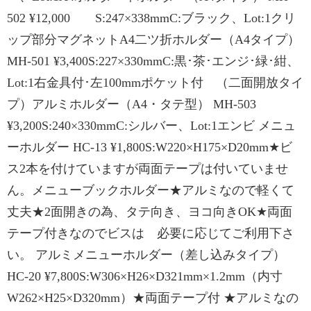
502 ¥12,000 S:247×338mmC:ブラック、Lot:1クリ
ップ部分マグネットA4二ツ折ホルダー（A4タイプ）
MH-501 ¥3,400S:227×330mmC:黒･茶･エンジ･緑･紺、
Lot:1右金具付･左100mmポケット付 （二面開放タイ
プ）アルミホルダー（A4・タテ型） MH-503
¥3,200S:240×330mmC:シルバー、Lot:1エンビ メニュ
ーホルダー HC-13 ¥1,800S:W220×H175×D20mm★ビ
ス2本を付けていますが両面テープは付いていませ
ん。メニューブックホルダー★アルミなので軽くて
丈夫★2面開きの為、タテ向き、ヨコ向きOK★両面
テープ付きなのでビスは 必要に応じてご利用下さ
い。 アルミメニューホルダー（差し込みタイプ）
HC-20 ¥7,800S:W306×H26×D321mm×1.2mm（内寸
W262×H25×D320mm）★両面テープ付 ★アルミなの