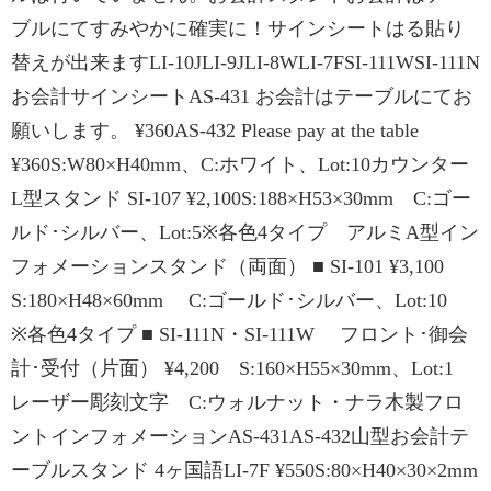
ブルにてすみやかに確実に！サインシートはる貼り
替えが出来ますLI-10JLI-9JLI-8WLI-7FSI-111WSI-111N
お会計サインシートAS-431 お会計はテーブルにてお
願いします。 ¥360AS-432 Please pay at the table
¥360S:W80×H40mm、C:ホワイト、Lot:10カウンター
L型スタンド SI-107 ¥2,100S:188×H53×30mm C:ゴー
ルド･シルバー、Lot:5※各色4タイプ アルミA型イン
フォメーションスタンド（両面） ■ SI-101 ¥3,100
S:180×H48×60mm C:ゴールド･シルバー、Lot:10
※各色4タイプ ■ SI-111N・SI-111W フロント･御会
計･受付（片面） ¥4,200 S:160×H55×30mm、Lot:1
レーザー彫刻文字 C:ウォルナット・ナラ木製フロ
ントインフォメーションAS-431AS-432山型お会計テ
ーブルスタンド 4ヶ国語LI-7F ¥550S:80×H40×30×2mm