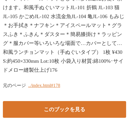
けます。和風手ぬぐいマットJL-101 折鶴 JL-103 猫
JL-105 かごめJL-102 水流金魚JL-104 亀JL-106 もみじ
＊お手拭き＊ナフキン＊アイスペールマット＊グラ
スふき＊ふきん＊ダスター＊簡易膝掛け＊ラッピン
グ＊服カバー等いろいろな場面で…カバーとして…
和風ランチョンマット（手ぬぐいタイプ） 1枚 ¥430
S:約450×330mm Lot:10枚 小袋入り材質:綿100%･サイ
ドメロー縫製仕上げ176
元のページ
../index.html#178
このブックを見る