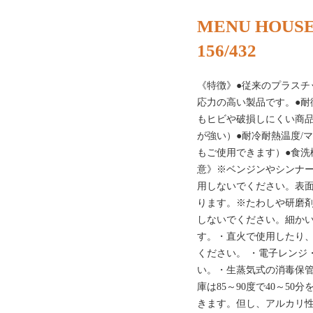
MENU HOUSE
156/432
《特徴》●従来のプラスチ
応力の高い製品です。●耐
もヒビや破損しにくい商品
が強い）●耐冷耐熱温度/マ
もご使用できます）●食洗機OK
意》※ベンジンやシンナ
用しないでください。表
ります。※たわしや研磨
しないでください。細か
す。・直火で使用したり
ください。 ・電子レンジ
い。・生蒸気式の消毒保
庫は85～90度で40～5
きます。但し、アルカリ