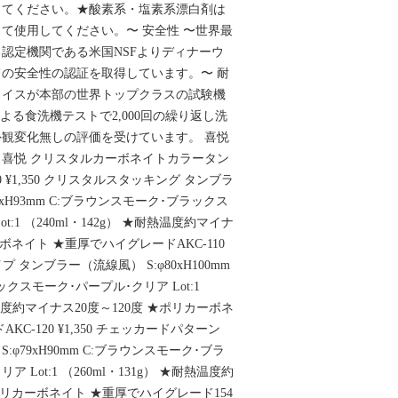
ってください。★酸素系・塩素系漂白剤は
て使用してください。〜 安全性 〜世界最
認定機関である米国NSFよりディナーウ
の安全性の認証を取得しています。〜 耐
スイスが本部の世界トップクラスの試験機
よる食洗機テストで2,000回の繰り返し洗
観変化無しの評価を受けています。 喜悦
喜悦 クリスタルカーボネイトカラータン
-100 ¥1,350 クリスタルスタッキング タンブラ
5xH93mm C:ブラウンスモーク･ブラックス
t:1 （240ml・142g） ★耐熱温度約マイナ
ーボネイト ★重厚でハイグレードAKC-110
プ タンブラー（流線風） S:φ80xH100mm
クスモーク･パープル･クリア Lot:1
熱温度約マイナス20度～120度 ★ポリカーボネ
C-120 ¥1,350 チェッカードパターン
φ79xH90mm C:ブラウンスモーク･ブラ
 Lot:1 （260ml・131g） ★耐熱温度約
★ポリカーボネイト ★重厚でハイグレード154