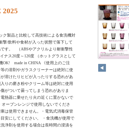
 2025
ック製品と比較して高技術による食洗機対
衝撃/飲料や食材が入った状態で落下して
です。 （ABSやアクリルより耐衝撃性
イナス20度～120度 （ホットグラスとして
! made in CHINA 《使用上のご注
ー等の溶剤やガラスクリーナーは絶対に使
面が溶けたりヒビが入ったりする恐れがあ
剤入りの磨き粉やクリーム等は絶対に使用
い傷がついて曇ってしまう恐れがありま
、電熱器に乗せたり火の近くに置かないで
・オーブンレンジで使用しないでくださ
管庫は使用できません。・電気式消毒保管
0分を目安にしてください。 ・食洗機が使用で
性洗浄剤を使用する場合は長時間の浸漬を