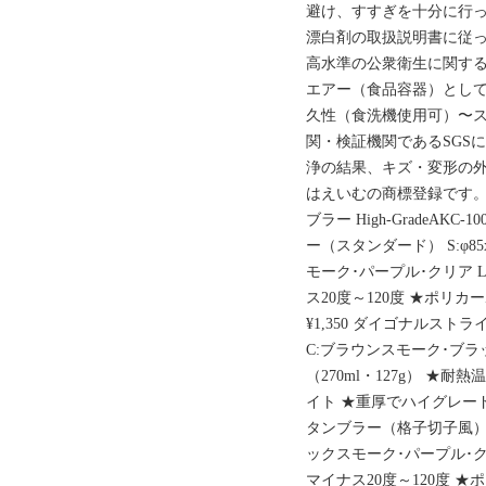
避け、すすぎを十分に行
漂白剤の取扱説明書に従っ
高水準の公衆衛生に関する
エアー（食品容器）として
久性（食洗機使用可）〜
関・検証機関であるSGSに
浄の結果、キズ・変形の外
はえいむの商標登録です。
ブラー High-GradeAKC
ー（スタンダード） S:φ8
モーク･パープル･クリア Lo
ス20度～120度 ★ポリカ
¥1,350 ダイゴナルストライ
C:ブラウンスモーク･ブラッ
（270ml・127g） ★耐
イト ★重厚でハイグレードAK
タンブラー（格子切子風）S:
ックスモーク･パープル･クリア
マイナス20度～120度 