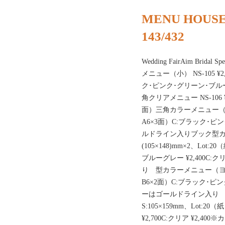
MENU HOUSE
143/432
Wedding FairAim Bridal
メニュー（小） NS-105 ¥2,
ク･ピンク･グリーン･ブルー
角クリアメニュー NS-106 ¥2,
面）三角カラーメニュー（大） NS
A6×3面）C:ブラック･ピン
ルドライン入りブック型カラー
(105×148)mm×2、Lot
ブルーグレー ¥2,400C:
り 型カラーメニュー（ヨコ） N
B6×2面）C:ブラック･ピンク
ーはゴールドライン入り 
S:105×159mm、Lot:2
¥2,700C:クリア ¥2,4