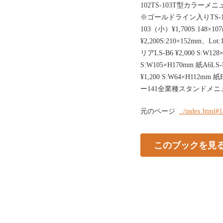
102TS-103T型カラー
※ゴールドライン入りTS-102（中
103（小）¥1,700S:148×10
¥2,200S:210×152mm、L
リアLS-B6 ¥2,000 S:W128
S:W105×H170mm 紙A6LS-B
¥1,200 S:W64×H112m
ー141全業種スタンドメニ
元のページ
../index.html#
このブックを見