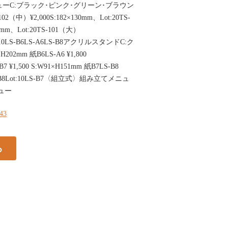
メニューC:ブラック･ピンク･グリーン･ブラウン
）¥2,000S:182×130mm、Lot:20TS-
7mm、Lot:20TS-101（大）
ot:10LS-B6LS-A6LS-B8アクリルスタンドC:ク
×H202mm 紙B6LS-A6 ¥1,800
7 ¥1,500 S:W91×H151mm 紙B7LS-B8
m 紙B8Lot:10LS-B7〈組立式〉組み立てメニュ
ュー
143
る