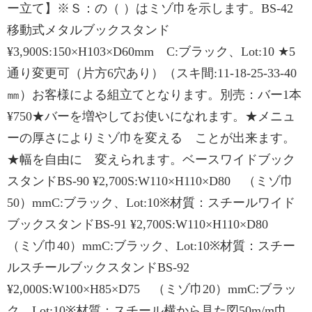
ー立て】※Ｓ：の（ ）はミゾ巾を示します。BS-42
移動式メタルブックスタンド
¥3,900S:150×H103×D60mm C:ブラック、Lot:10 ★5
通り変更可（片方6穴あり）（スキ間:11-18-25-33-40
㎜）お客様による組立てとなります。別売：バー1本
¥750★バーを増やしてお使いになれます。★メニュ
ーの厚さによりミゾ巾を変える ことが出来ます。
★幅を自由に 変えられます。ベースワイドブック
スタンドBS-90 ¥2,700S:W110×H110×D80 （ミゾ巾
50）mmC:ブラック、Lot:10※材質：スチールワイド
ブックスタンドBS-91 ¥2,700S:W110×H110×D80
（ミゾ巾40）mmC:ブラック、Lot:10※材質：スチー
ルスチールブックスタンドBS-92
¥2,000S:W100×H85×D75 （ミゾ巾20）mmC:ブラッ
ク、Lot:10※材質：スチール横から見た図50m/m巾