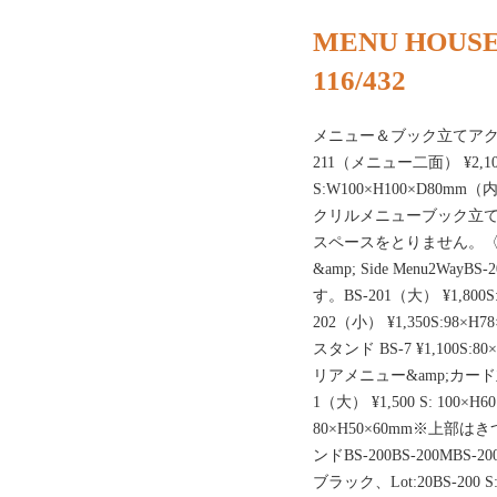
MENU HOUSE
116/432
メニュー＆ブック立てアクリ
211（メニュー二面） ¥2
S:W100×H100×D80
クリルメニューブック立
スペースをとりません。〈メニ
&amp; Side Menu2Wa
す。BS-201（大） ¥1,800S:
202（小） ¥1,350S:98
スタンド BS-7 ¥1,100S:
リアメニュー&amp;カード立
1（大） ¥1,500 S: 100×H6
80×H50×60mm※上
ンドBS-200BS-200MBS
ブラック、Lot:20BS-200 S