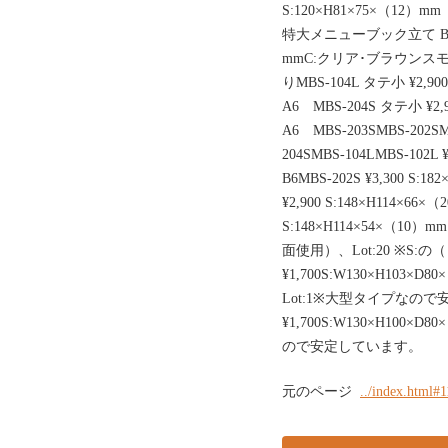
S:120×H81×75×（12）m
特大メニューブック立て BS-301
mmC:クリア･ブラウンス
りMBS-104L タテ小 ¥2,900
A6 MBS-204S タテ小 ¥2,9
A6 MBS-203SMBS-202
204SMBS-104LMBS-102L 
B6MBS-202S ¥3,300 S:1
¥2,900 S:148×H114×66×
S:148×H114×54×（1
面使用）、Lot:20 ※S:の
¥1,700S:W130×H103
Lot:1※大型タイプなので
¥1,700S:W130×H100×
ので安定しています。
元のページ
../index.html#