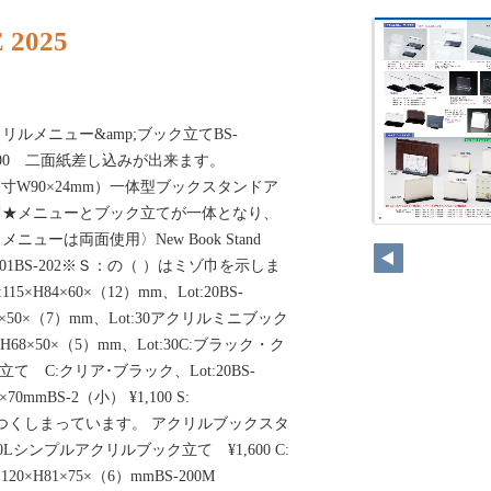
 2025
ルメニュー&amp;ブック立てBS-
,100 二面紙差し込みが出来ます。
mm（内寸W90×24mm）一体型ブックスタンドア
て★メニューとブック立てが一体となり、
ューは両面使用〉New Book Stand
yBS-201BS-202※Ｓ：の（ ）はミゾ巾を示しま
115×H84×60×（12）mm、Lot:20BS-
×H78×50×（7）mm、Lot:30アクリルミニブック
80×H68×50×（5）mm、Lot:30C:ブラック・ク
て C:クリア･ブラック、Lot:20BS-
0×70mmBS-2（小） ¥1,100 S:
部はきつくしまっています。 アクリルブックスタ
-200Lシンプルアクリルブック立て ¥1,600 C:
:120×H81×75×（6）mmBS-200M