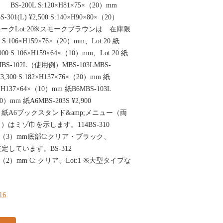
m BS-200L S:120×H81×75×（20）mm
(L) ¥2,500 S:140×H90×80×（20）
モークLot:20※スモークブラウンは 在庫限
 S:106×H159×76×（20）mm、Lot:20 紙
00 S:106×H159×64×（10）mm、Lot:20 紙
SMBS-102L（使用例）MBS-103LMBS-
¥3,300 S:182×H137×76×（20）mm 紙
82×H137×64×（10）mm 紙B6MBS-103L
（20）mm 紙A6MBS-203S ¥2,900
0）mm 紙A6ブックスタンド&amp;メニュー（両
（ ）はミゾ巾を示します。114BS-310
×D80×（3）mm底部C:クリア・ブラック、
安定しています。BS-312
D80×（2）mm C: クリア、Lot:1 ※大型タイプな
116