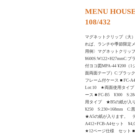
MENU HOUSE
108/432
マグネットクリップ（大
れば、ランチや季節限定
用例〉マグネットクリップ（
¥600S:W122×H27mm
付ヨコ図MPA-44 ¥200（
面両面テープ）C:ブラック・
フレーム付ケース ■ FC-A4 ¥
Lot:10 ★両面使用タ
ース ■ FC-B5 ¥300 S:2
用タイプ ★B5の紙が入り
¥250 S:230×168mm 
★A5の紙が入ります。 テー
A412+FCB-A4セット ¥4
★12ページ仕様 セット ■ FC