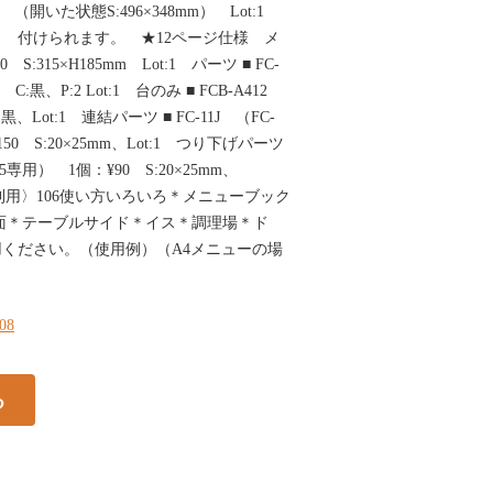
8mm （開いた状態S:496×348mm） Lot:1
 付けられます。 ★12ページ仕様 メ
0 S:315×H185mm Lot:1 パーツ ■ FC-
m C:黒、P:2 Lot:1 台のみ ■ FCB-A412
C:黒、Lot:1 連結パーツ ■ FC-11J （FC-
150 S:20×25mm、Lot:1 つり下げパーツ
･A5専用） 1個：¥90 S:20×25mm、
を利用〉106使い方いろいろ＊メニューブック
面＊テーブルサイド＊イス＊調理場＊ド
ください。（使用例）（A4メニューの場
108
る