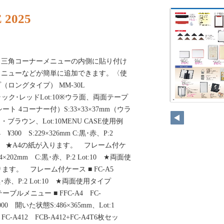
 2025
）三角コーナーメニューの内側に貼り付け
メニューなどが簡単に追加できます。〈使
ロングタイプ） MM-30L
C:ブラック･レッドLot:10※ウラ面、両面テープ
1シート 4コーナー付）S:33×33×37mm（ウラ
ブラウン、Lot:10MENU CASE使用例
300 S:229×326mm C:黒･赤、P:2
イプ ★A4の紙が入ります。 フレーム付ケ
84×202mm C:黒･赤、P:2 Lot:10 ★両面使
ます。 フレーム付ケース ■ FC-A5
C:黒･赤、P:2 Lot:10 ★両面使用タイプ
ブルメニュー ■ FFC-A4 FC-
,000 開いた状態S:486×365mm、Lot:1
-A412 FCB-A412+FC-A4T6枚セッ