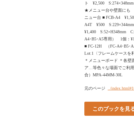
ト ¥2,500 S:274×34
★メニュー台や壁面にも
ニュー台 ■ FCB-A4 ¥1,50
A4T ¥500 S:229×344m
¥1,400 S:52×H348mm 
A4･B5･A5専用） 1個：¥
■ FC-12H （FC-A4･B5
Lot:1〈フレームケース
＊メニューボード ＊各壁
ア…等色々な場面でご利用
合）MPA-44MM-30L
元のページ
../index.html#
このブックを見