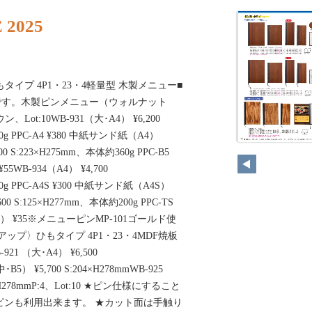
 2025
もタイプ 4P1・23・4軽量型 木製メニュー■
です。木製ピンメニュー（ウォルナット
Lot:10WB-931（大･A4） ¥6,200
0g PPC-A4 ¥380 中紙サンド紙（A4）
00 S:223×H275mm、本体約360g PPC-B5
5WB-934（A4） ¥4,700
0g PPC-A4S ¥300 中紙サンド紙（A4S）
00 S:125×H277mm、本体約200g PPC-TS
） ¥35※メニューピンMP-101ゴールド使
柄部アップ〉ひもタイプ 4P1・23・4MDF焼板
1 （大･A4） ¥6,500
･B5） ¥5,700 S:204×H278mmWB-925
8×H278mmP:4、Lot:10 ★ピン仕様にすること
ピンも利用出来ます。 ★カット面は手触り