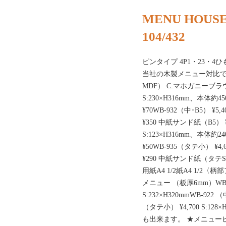
MENU HOUSE
104/432
ピンタイプ 4P1・23・4ひ
当社の木製メニュー対比
MDF） C:マホガニーブラウン、
S:230×H316mm、本体約45
¥70WB-932（中･B5） ¥5,4
¥350 中紙サンド紙（B5） ¥5
S:123×H316mm、本体約24
¥50WB-935（タテ小） ¥4,6
¥290 中紙サンド紙（タテS
用紙A4 1/2紙A4 1/2〈
メニュー （板厚6mm）WB-92
S:232×H320mmWB-922 （中
（タテ小） ¥4,700 S:12
も出来ます。 ★メニュー