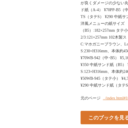
が良くダメージの少ない丸仕上
ド紙（A-4） ¥70PP-B5（
TS（タテS） ¥290 中
洋風メニューの紙サイズ 大（
（B5）:182×257mm タテ小:1
2/3:121×257mm 1
C:マホガニーブラウン、Lot:1
S:230×H316mm、本体約45
¥70WB-942（中･B5） ¥5,1
¥350 中紙サンド紙（B5） ¥7
S:123×H316mm、本体約24
¥50WB-945（タテ小） ¥4,3
¥290 中紙サンド紙（タテS）
元のページ
../index.html#
このブックを見