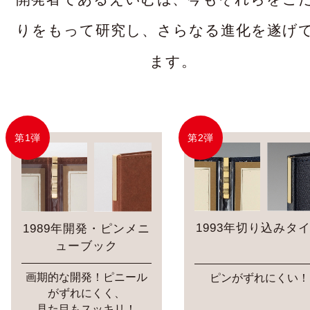
りをもって研究し、さらなる進化を遂げ
ます。
第1弾
第2弾
The menu is
a top-notch
salesman
1993年切り込みタ
1989年開発・ピンメニ
ューブック
画期的な開発！ピニール
ピンがずれにくい！
がずれにくく、
見た目もスッキリ！